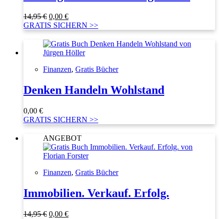
Ursprünglicher
Aktueller
14,95
€
0,00
€
Preis
Preis
GRATIS SICHERN >>
war:
ist:
14,95 €
0,00 €.
Finanzen
,
Gratis Bücher
Denken Handeln Wohlstand
0,00
€
GRATIS SICHERN >>
ANGEBOT
Finanzen
,
Gratis Bücher
Immobilien. Verkauf. Erfolg.
Ursprünglicher
Aktueller
14,95
€
0,00
€