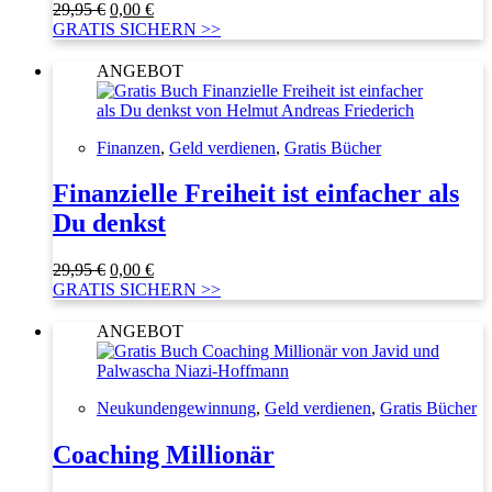
Ursprünglicher
Aktueller
29,95
€
0,00
€
Preis
Preis
GRATIS SICHERN >>
war:
ist:
29,95 €
0,00 €.
ANGEBOT
Finanzen
,
Geld verdienen
,
Gratis Bücher
Finanzielle Freiheit ist einfacher als
Du denkst
Ursprünglicher
Aktueller
29,95
€
0,00
€
Preis
Preis
GRATIS SICHERN >>
war:
ist:
29,95 €
0,00 €.
ANGEBOT
Neukundengewinnung
,
Geld verdienen
,
Gratis Bücher
Coaching Millionär