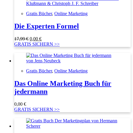
Gratis Bücher
,
Online Marketing
Die Experten Formel
Ursprünglicher
Aktueller
17,99
€
0,00
€
Preis
Preis
GRATIS SICHERN >>
war:
ist:
17,99 €
0,00 €.
Gratis Bücher
,
Online Marketing
Das Online Marketing Buch für
jedermann
0,00
€
GRATIS SICHERN >>