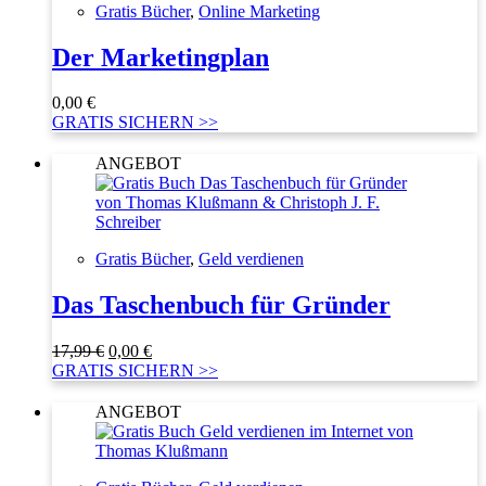
Gratis Bücher
,
Online Marketing
Der Marketingplan
0,00
€
GRATIS SICHERN >>
ANGEBOT
Gratis Bücher
,
Geld verdienen
Das Taschenbuch für Gründer
Ursprünglicher
Aktueller
17,99
€
0,00
€
Preis
Preis
GRATIS SICHERN >>
war:
ist:
17,99 €
0,00 €.
ANGEBOT