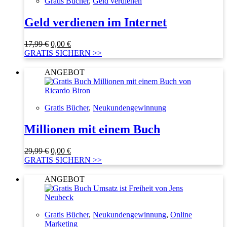
Gratis Bücher
,
Geld verdienen
Geld verdienen im Internet
Ursprünglicher
Aktueller
17,99
€
0,00
€
Preis
Preis
GRATIS SICHERN >>
war:
ist:
17,99 €
0,00 €.
ANGEBOT
Gratis Bücher
,
Neukundengewinnung
Millionen mit einem Buch
Ursprünglicher
Aktueller
29,99
€
0,00
€
Preis
Preis
GRATIS SICHERN >>
war:
ist:
29,99 €
0,00 €.
ANGEBOT
Gratis Bücher
,
Neukundengewinnung
,
Online
Marketing