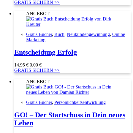
Preis
Preis
GRATIS SICHERN >>
war:
ist:
14,95 €
0,00 €.
ANGEBOT
Gratis Bücher
,
Buch
,
Neukundengewinnung
,
Online
Marketing
Entscheidung Erfolg
Ursprünglicher
Aktueller
14,95
€
0,00
€
Preis
Preis
GRATIS SICHERN >>
war:
ist:
14,95 €
0,00 €.
ANGEBOT
Gratis Bücher
,
Persönlichkeitsentwicklung
GO! – Der Startschuss in Dein neues
Leben