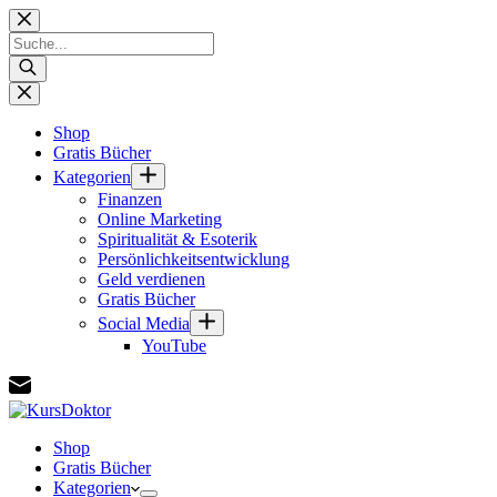
Zum
Inhalt
Products
springen
search
Shop
Gratis Bücher
Kategorien
Finanzen
Online Marketing
Spiritualität & Esoterik
Persönlichkeitsentwicklung
Geld verdienen
Gratis Bücher
Social Media
YouTube
Shop
Gratis Bücher
Kategorien