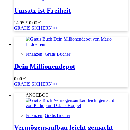
Umsatz ist Freiheit
Ursprünglicher
Aktueller
14,95
€
0,00
€
Preis
Preis
GRATIS SICHERN >>
war:
ist:
14,95 €
0,00 €.
Finanzen
,
Gratis Bücher
Dein Millionendepot
0,00
€
GRATIS SICHERN >>
ANGEBOT
Finanzen
,
Gratis Bücher
Vermögensaufbau leicht gemacht