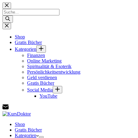
Zum
Inhalt
Products
springen
search
Shop
Gratis Bücher
Kategorien
Finanzen
Online Marketing
Spiritualität & Esoterik
Persönlichkeitsentwicklung
Geld verdienen
Gratis Bücher
Social Media
YouTube
Shop
Gratis Bücher
Kategorien