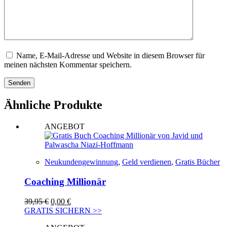
Name, E-Mail-Adresse und Website in diesem Browser für
meinen nächsten Kommentar speichern.
Senden
Ähnliche Produkte
ANGEBOT
Neukundengewinnung
,
Geld verdienen
,
Gratis Bücher
Coaching Millionär
Ursprünglicher
Aktueller
39,95
€
0,00
€
Preis
Preis
GRATIS SICHERN >>
war:
ist: