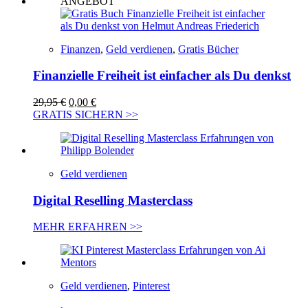
ANGEBOT
39,95 €
0,00 €.
Finanzen
,
Geld verdienen
,
Gratis Bücher
Finanzielle Freiheit ist einfacher als Du denkst
Ursprünglicher
Aktueller
29,95
€
0,00
€
Preis
Preis
GRATIS SICHERN >>
war:
ist:
29,95 €
0,00 €.
Geld verdienen
Digital Reselling Masterclass
MEHR ERFAHREN >>
Geld verdienen
,
Pinterest