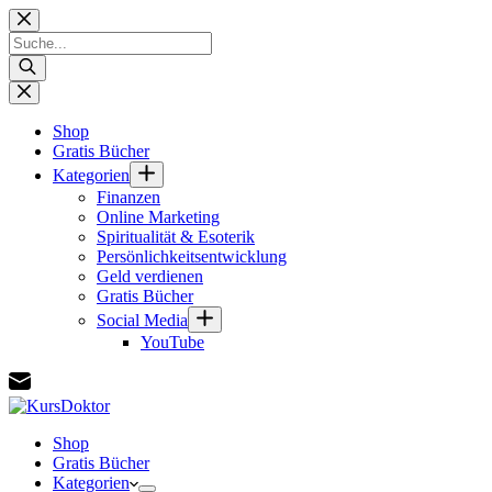
Zum
Inhalt
Products
springen
search
Shop
Gratis Bücher
Kategorien
Finanzen
Online Marketing
Spiritualität & Esoterik
Persönlichkeitsentwicklung
Geld verdienen
Gratis Bücher
Social Media
YouTube
Shop
Gratis Bücher
Kategorien