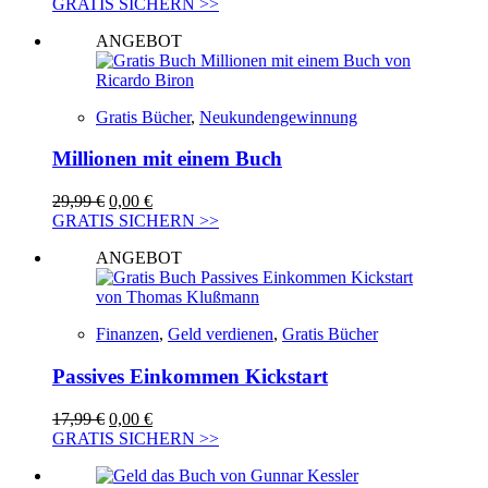
GRATIS SICHERN >>
ANGEBOT
Gratis Bücher
,
Neukundengewinnung
Millionen mit einem Buch
Ursprünglicher
Aktueller
29,99
€
0,00
€
Preis
Preis
GRATIS SICHERN >>
war:
ist:
ANGEBOT
29,99 €
0,00 €.
Finanzen
,
Geld verdienen
,
Gratis Bücher
Passives Einkommen Kickstart
Ursprünglicher
Aktueller
17,99
€
0,00
€
Preis
Preis
GRATIS SICHERN >>
war:
ist:
17,99 €
0,00 €.