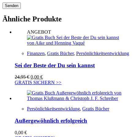
Senden
Ähnliche Produkte
ANGEBOT
Finanzen
,
Gratis Bücher
,
Persönlichkeitsentwicklung
Sei der Beste der Du sein kannst
Ursprünglicher
Aktueller
24,95
€
0,00
€
Preis
Preis
GRATIS SICHERN >>
war:
ist:
24,95 €
0,00 €.
Persönlichkeitsentwicklung
,
Gratis Bücher
Außergewöhnlich erfolgreich
0,00
€