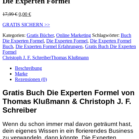
Die Experten Formel
Ursprünglicher
Aktueller
17,99
€
0,00
€
Preis
Preis
GRATIS SICHERN >>
war:
ist:
17,99 €
0,00 €.
Kategorien:
Gratis Bücher
,
Online Marketing
Schlagwörter:
Buch
Die Experten Formel
,
Die Experten Formel
,
Die Experten Formel
Buch
,
Die Experten Formel Erfahrungen
,
Gratis Buch Die Experten
Formel
Christoph J. F. Schreiber
Thomas Klußmann
Beschreibung
Marke
Rezensionen (0)
Gratis Buch Die Experten Formel von
Thomas Klußmann & Christoph J. F.
Schreiber
Wenn du schon immer mal davon geträumt hast,
dein eigenes Wissen in ein florierendes Business
zu verwandeln, dann könnte „Die Experten