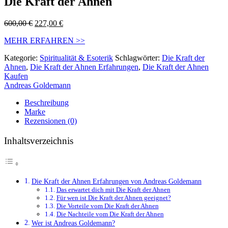
Die Kraft der Ahnen
Ursprünglicher
Aktueller
600,00
€
227,00
€
Preis
Preis
MEHR ERFAHREN >>
war:
ist:
600,00 €
227,00 €.
Kategorie:
Spiritualität & Esoterik
Schlagwörter:
Die Kraft der
Ahnen
,
Die Kraft der Ahnen Erfahrungen
,
Die Kraft der Ahnen
Kaufen
Andreas Goldemann
Beschreibung
Marke
Rezensionen (0)
Inhaltsverzeichnis
Die Kraft der Ahnen Erfahrungen von Andreas Goldemann
Das erwartet dich mit Die Kraft der Ahnen
Für wen ist Die Kraft der Ahnen geeignet?
Die Vorteile vom Die Kraft der Ahnen
Die Nachteile vom Die Kraft der Ahnen
Wer ist Andreas Goldemann?