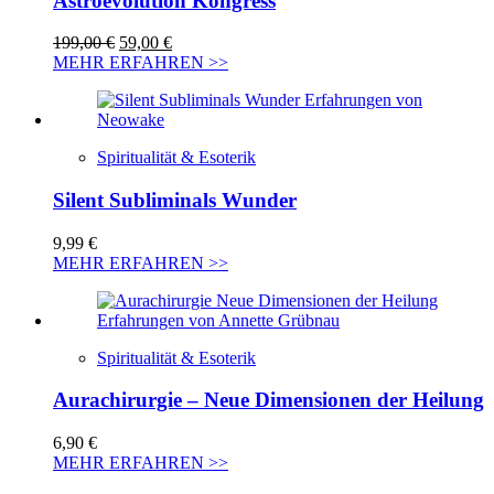
Astroevolution Kongress
Ursprünglicher
Aktueller
199,00
€
59,00
€
Preis
Preis
MEHR ERFAHREN >>
war:
ist:
199,00 €
59,00 €.
Spiritualität & Esoterik
Silent Subliminals Wunder
9,99
€
MEHR ERFAHREN >>
Spiritualität & Esoterik
Aurachirurgie – Neue Dimensionen der Heilung
6,90
€
MEHR ERFAHREN >>