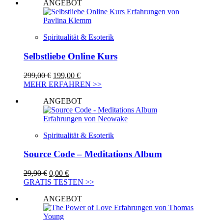
ANGEBOT
Spiritualität & Esoterik
Selbstliebe Online Kurs
Ursprünglicher
Aktueller
299,00
€
199,00
€
Preis
Preis
MEHR ERFAHREN >>
war:
ist:
ANGEBOT
299,00 €
199,00 €.
Spiritualität & Esoterik
Source Code – Meditations Album
Ursprünglicher
Aktueller
29,90
€
0,00
€
Preis
Preis
GRATIS TESTEN >>
war:
ist:
ANGEBOT
29,90 €
0,00 €.