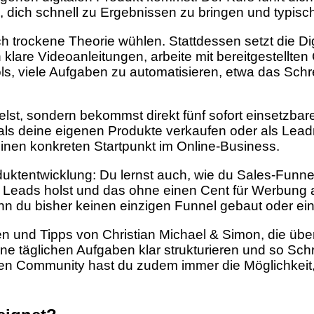
 dich schnell zu Ergebnissen zu bringen und typisch
ch trockene Theorie wühlen. Stattdessen setzt die Di
 klare Videoanleitungen, arbeite mit bereitgestellten
ls, viele Aufgaben zu automatisieren, etwa das Schr
elst, sondern bekommst direkt fünf sofort einsetzbar
als deine eigenen Produkte verkaufen oder als Lead
t einen konkreten Startpunkt im Online-Business.
duktentwicklung: Du lernst auch, wie du Sales-Funnel
d Leads holst und das ohne einen Cent für Werbung a
nn du bisher keinen einzigen Funnel gebaut oder ein
ien und Tipps von Christian Michael & Simon, die üb
ine täglichen Aufgaben klar strukturieren und so Sch
n Community hast du zudem immer die Möglichkeit, F