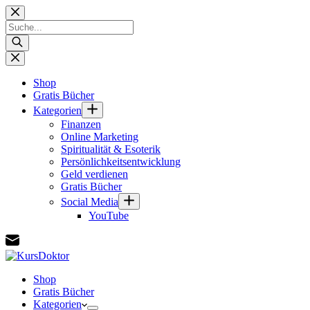
Zum
Inhalt
Products
springen
search
Shop
Gratis Bücher
Kategorien
Finanzen
Online Marketing
Spiritualität & Esoterik
Persönlichkeitsentwicklung
Geld verdienen
Gratis Bücher
Social Media
YouTube
Shop
Gratis Bücher
Kategorien