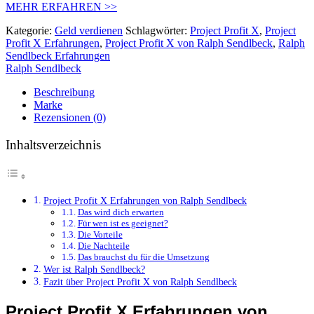
MEHR ERFAHREN >>
Kategorie:
Geld verdienen
Schlagwörter:
Project Profit X
,
Project
Profit X Erfahrungen
,
Project Profit X von Ralph Sendlbeck
,
Ralph
Sendlbeck Erfahrungen
Ralph Sendlbeck
Beschreibung
Marke
Rezensionen (0)
Inhaltsverzeichnis
Project Profit X Erfahrungen von Ralph Sendlbeck
Das wird dich erwarten
Für wen ist es geeignet?
Die Vorteile
Die Nachteile
Das brauchst du für die Umsetzung
Wer ist Ralph Sendlbeck?
Fazit über Project Profit X von Ralph Sendlbeck
Project Profit X Erfahrungen von