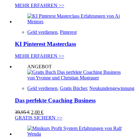
MEHR ERFAHREN >>
Geld verdienen
,
Pinterest
KI Pinterest Masterclass
MEHR ERFAHREN >>
ANGEBOT
Geld verdienen
,
Gratis Bücher
,
Neukundengewinnung
Das perfekte Coaching Business
Ursprünglicher
Aktueller
39,95
€
2,00
€
Preis
Preis
GRATIS SICHERN >>
war:
ist:
39,95 €
2,00 €.