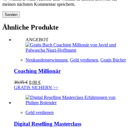
meinen nächsten Kommentar speichern.
Senden
Ähnliche Produkte
ANGEBOT
Neukundengewinnung
,
Geld verdienen
,
Gratis Bücher
Coaching Millionär
Ursprünglicher
Aktueller
39,95
€
0,00
€
Preis
Preis
GRATIS SICHERN >>
war:
ist:
39,95 €
0,00 €.
Geld verdienen
Digital Reselling Masterclass