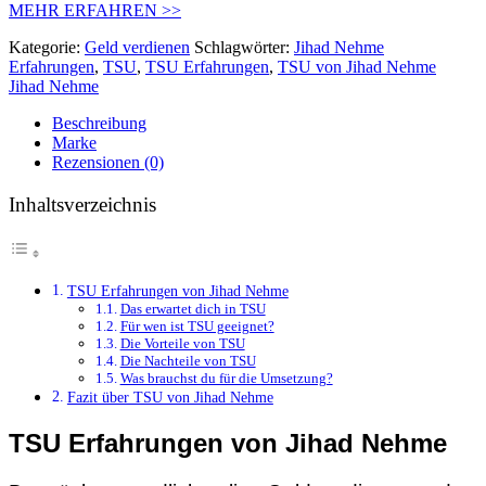
MEHR ERFAHREN >>
Kategorie:
Geld verdienen
Schlagwörter:
Jihad Nehme
Erfahrungen
,
TSU
,
TSU Erfahrungen
,
TSU von Jihad Nehme
Jihad Nehme
Beschreibung
Marke
Rezensionen (0)
Inhaltsverzeichnis
TSU Erfahrungen von Jihad Nehme
Das erwartet dich in TSU
Für wen ist TSU geeignet?
Die Vorteile von TSU
Die Nachteile von TSU
Was brauchst du für die Umsetzung?
Fazit über TSU von Jihad Nehme
TSU Erfahrungen von Jihad Nehme