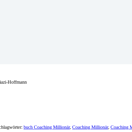
chlagwörter:
buch Coaching Millionär
,
Coaching Millionär
,
Coaching M