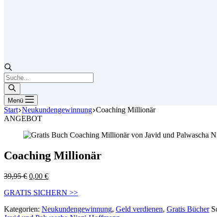
Products
search
Menü
Start
Neukundengewinnung
Coaching Millionär
ANGEBOT
Coaching Millionär
Ursprünglicher
Aktueller
39,95
€
0,00
€
Preis
Preis
GRATIS SICHERN >>
war:
ist:
39,95 €
0,00 €.
Kategorien:
Neukundengewinnung
,
Geld verdienen
,
Gratis Bücher
S