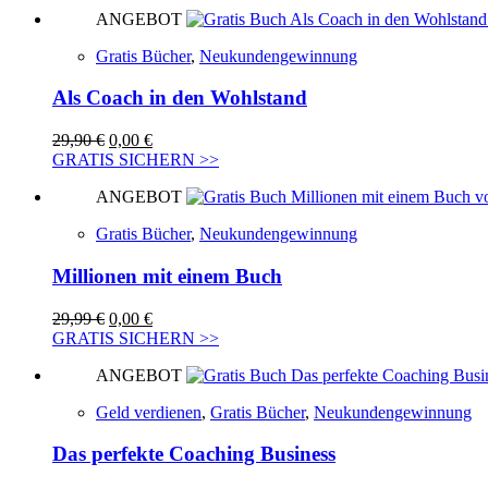
ANGEBOT
Gratis Bücher
,
Neukundengewinnung
Als Coach in den Wohlstand
Ursprünglicher
Aktueller
29,90
€
0,00
€
Preis
Preis
GRATIS SICHERN >>
war:
ist:
ANGEBOT
29,90 €
0,00 €.
Gratis Bücher
,
Neukundengewinnung
Millionen mit einem Buch
Ursprünglicher
Aktueller
29,99
€
0,00
€
Preis
Preis
GRATIS SICHERN >>
war:
ist:
ANGEBOT
29,99 €
0,00 €.
Geld verdienen
,
Gratis Bücher
,
Neukundengewinnung
Das perfekte Coaching Business