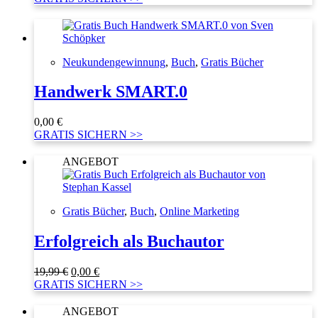
Neukundengewinnung
,
Buch
,
Gratis Bücher
Handwerk SMART.0
0,00
€
GRATIS SICHERN >>
ANGEBOT
Gratis Bücher
,
Buch
,
Online Marketing
Erfolgreich als Buchautor
Ursprünglicher
Aktueller
19,99
€
0,00
€
Preis
Preis
GRATIS SICHERN >>
war:
ist:
19,99 €
0,00 €.
ANGEBOT