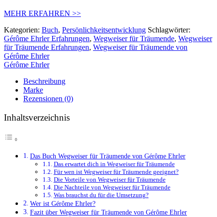
MEHR ERFAHREN >>
Kategorien:
Buch
,
Persönlichkeitsentwicklung
Schlagwörter:
Gérôme Ehrler Erfahrungen
,
Wegweiser für Träumende
,
Wegweiser
für Träumende Erfahrungen
,
Wegweiser für Träumende von
Gérôme Ehrler
Gérôme Ehrler
Beschreibung
Marke
Rezensionen (0)
Inhaltsverzeichnis
Das Buch Wegweiser für Träumende von Gérôme Ehrler
Das erwartet dich in Wegweiser für Träumende
Für wen ist Wegweiser für Träumende geeignet?
Die Vorteile von Wegweiser für Träumende
Die Nachteile von Wegweiser für Träumende
Was brauchst du für die Umsetzung?
Wer ist Gérôme Ehrler?
Fazit über Wegweiser für Träumende von Gérôme Ehrler