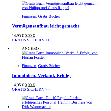
Finanzen
,
Gratis Bücher
Vermögensaufbau leicht gemacht
Ursprünglicher
Aktueller
14,95
€
0,00
€
Preis
Preis
GRATIS SICHERN >>
war:
ist:
ANGEBOT
14,95 €
0,00 €.
Finanzen
,
Gratis Bücher
Immobilien. Verkauf. Erfolg.
Ursprünglicher
Aktueller
14,95
€
0,00
€
Preis
Preis
GRATIS SICHERN >>
war:
ist:
14,95 €
0,00 €.