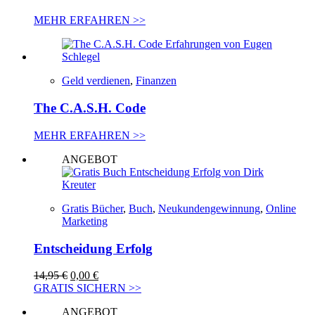
MEHR ERFAHREN >>
Geld verdienen
,
Finanzen
The C.A.S.H. Code
MEHR ERFAHREN >>
ANGEBOT
Gratis Bücher
,
Buch
,
Neukundengewinnung
,
Online
Marketing
Entscheidung Erfolg
Ursprünglicher
Aktueller
14,95
€
0,00
€
Preis
Preis
GRATIS SICHERN >>
war:
ist:
ANGEBOT
14,95 €
0,00 €.