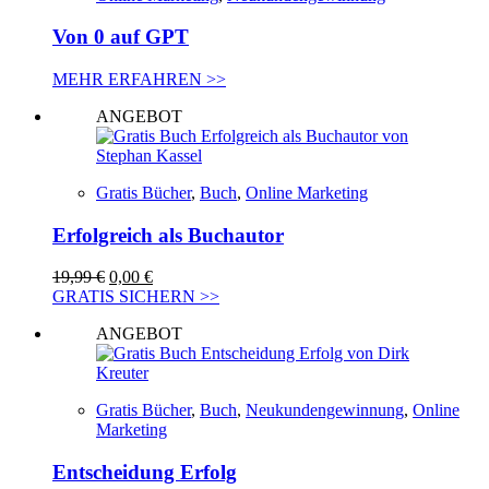
Von 0 auf GPT
MEHR ERFAHREN >>
ANGEBOT
Gratis Bücher
,
Buch
,
Online Marketing
Erfolgreich als Buchautor
Ursprünglicher
Aktueller
19,99
€
0,00
€
Preis
Preis
GRATIS SICHERN >>
war:
ist:
ANGEBOT
19,99 €
0,00 €.
Gratis Bücher
,
Buch
,
Neukundengewinnung
,
Online
Marketing
Entscheidung Erfolg