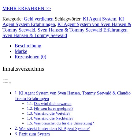
MEHR ERFAHREN >>
Kategorie:
Geld verdienen
Schlagwörter:
KI Agent System
,
KI
Agent System Erfahrungen
,
KI Agent System von Sven Hansen &
Tommy Seewald
,
Sven Hansen & Tommy Seewald Erfahrungen
Sven Hansen & Tommy Seewald
Beschreibung
Marke
Rezensionen (0)
Inhaltsverzeichnis
KI Agent System von Sven Hansen, Tommy Seewald & Claudio
Trento Erfahrungen
Das wird dich erwarten
Für wen ist es geeignet?
Was sind die Vorteile?
Was sind die Nachteile?
Was brauchst du für die Umsetzung?
Wer steckt hinter dem KI Agent System?
Fazit zum System