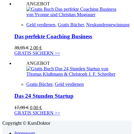
ANGEBOT
39,95 €
0,00 €.
Geld verdienen
,
Gratis Bücher
,
Neukundengewinnung
Das perfekte Coaching Business
Ursprünglicher
Aktueller
39,95
€
2,00
€
Preis
Preis
GRATIS SICHERN >>
war:
ist:
ANGEBOT
39,95 €
2,00 €.
Gratis Bücher
,
Geld verdienen
Das 24 Stunden Startup
Ursprünglicher
Aktueller
17,99
€
0,00
€
Preis
Preis
GRATIS SICHERN >>
war:
ist:
Copyright © KursDoktor
17,99 €
0,00 €.
Impressum