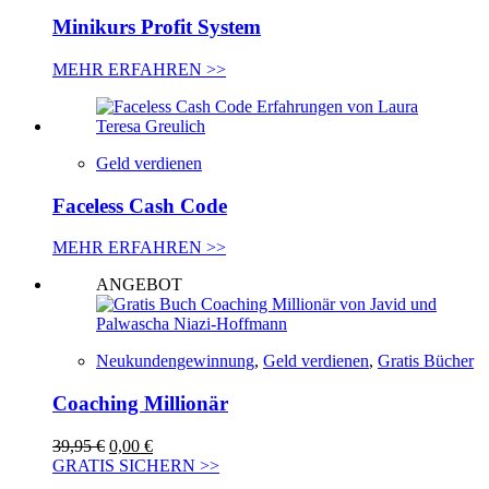
Minikurs Profit System
MEHR ERFAHREN >>
Geld verdienen
Faceless Cash Code
MEHR ERFAHREN >>
ANGEBOT
Neukundengewinnung
,
Geld verdienen
,
Gratis Bücher
Coaching Millionär
Ursprünglicher
Aktueller
39,95
€
0,00
€
Preis
Preis
GRATIS SICHERN >>
war:
ist: