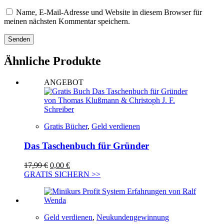
Name, E-Mail-Adresse und Website in diesem Browser für
meinen nächsten Kommentar speichern.
Senden
Ähnliche Produkte
ANGEBOT
Gratis Bücher
,
Geld verdienen
Das Taschenbuch für Gründer
Ursprünglicher
Aktueller
17,99
€
0,00
€
Preis
Preis
GRATIS SICHERN >>
war:
ist:
17,99 €
0,00 €.
Geld verdienen
,
Neukundengewinnung