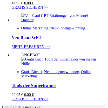
Ursprünglicher
Aktueller
14,95
€
0,00
€
Preis
Preis
GRATIS SICHERN >>
war:
ist:
14,95 €
0,00 €.
Online Marketing
,
Neukundengewinnung
Von 0 auf GPT
MEHR ERFAHREN >>
ANGEBOT
Gratis Bücher
,
Neukundengewinnung
,
Online
Marketing
Tools der Supertrainer
Ursprünglicher
Aktueller
29,95
€
0,00
€
Preis
Preis
GRATIS SICHERN >>
war:
ist:
Copyright © KursDoktor
29,95 €
0,00 €.