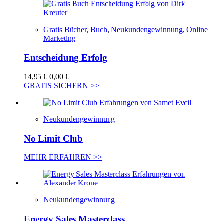
Gratis Bücher
,
Buch
,
Neukundengewinnung
,
Online
Marketing
Entscheidung Erfolg
Ursprünglicher
Aktueller
14,95
€
0,00
€
Preis
Preis
GRATIS SICHERN >>
war:
ist:
14,95 €
0,00 €.
Neukundengewinnung
No Limit Club
MEHR ERFAHREN >>
Neukundengewinnung
Energy Sales Masterclass