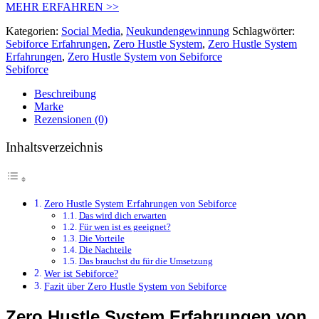
MEHR ERFAHREN >>
Kategorien:
Social Media
,
Neukundengewinnung
Schlagwörter:
Sebiforce Erfahrungen
,
Zero Hustle System
,
Zero Hustle System
Erfahrungen
,
Zero Hustle System von Sebiforce
Sebiforce
Beschreibung
Marke
Rezensionen (0)
Inhaltsverzeichnis
Zero Hustle System Erfahrungen von Sebiforce
Das wird dich erwarten
Für wen ist es geeignet?
Die Vorteile
Die Nachteile
Das brauchst du für die Umsetzung
Wer ist Sebiforce?
Fazit über Zero Hustle System von Sebiforce
Zero Hustle System Erfahrungen von