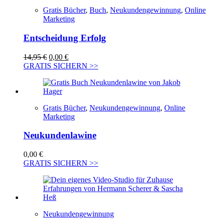
Gratis Bücher
,
Buch
,
Neukundengewinnung
,
Online
Marketing
Entscheidung Erfolg
Ursprünglicher
Aktueller
14,95
€
0,00
€
Preis
Preis
GRATIS SICHERN >>
war:
ist:
14,95 €
0,00 €.
Gratis Bücher
,
Neukundengewinnung
,
Online
Marketing
Neukundenlawine
0,00
€
GRATIS SICHERN >>
Neukundengewinnung