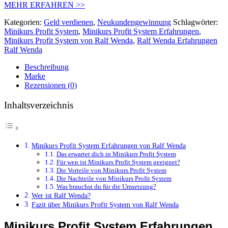
MEHR ERFAHREN >>
Kategorien:
Geld verdienen
,
Neukundengewinnung
Schlagwörter:
Minikurs Profit System
,
Minikurs Profit System Erfahrungen
,
Minikurs Profit System von Ralf Wenda
,
Ralf Wenda Erfahrungen
Ralf Wenda
Beschreibung
Marke
Rezensionen (0)
Inhaltsverzeichnis
Minikurs Profit System Erfahrungen von Ralf Wenda
Das erwartet dich in Minikurs Profit System
Für wen ist Minikurs Profit System geeignet?
Die Vorteile von Minikurs Profit System
Die Nachteile von Minikurs Profit System
Was brauchst du für die Umsetzung?
Wer ist Ralf Wenda?
Fazit über Minikurs Profit System von Ralf Wenda
Minikurs Profit System Erfahrungen