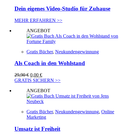
Dein eigenes Video-Studio für Zuhause
MEHR ERFAHREN >>
ANGEBOT
Gratis Bücher
,
Neukundengewinnung
Als Coach in den Wohlstand
Ursprünglicher
Aktueller
29,90
€
0,00
€
Preis
Preis
GRATIS SICHERN >>
war:
ist:
ANGEBOT
29,90 €
0,00 €.
Gratis Bücher
,
Neukundengewinnung
,
Online
Marketing
Umsatz ist Freiheit