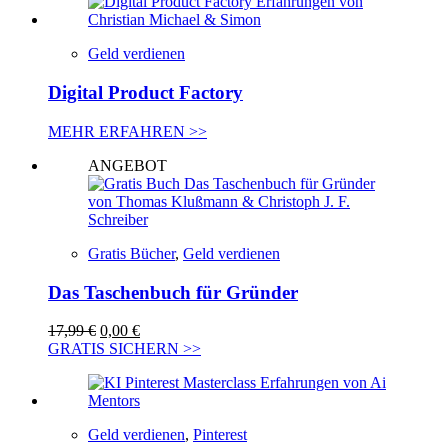
Geld verdienen
Digital Product Factory
MEHR ERFAHREN >>
ANGEBOT
Gratis Bücher
,
Geld verdienen
Das Taschenbuch für Gründer
Ursprünglicher
Aktueller
17,99
€
0,00
€
Preis
Preis
GRATIS SICHERN >>
war:
ist:
17,99 €
0,00 €.
Geld verdienen
,
Pinterest