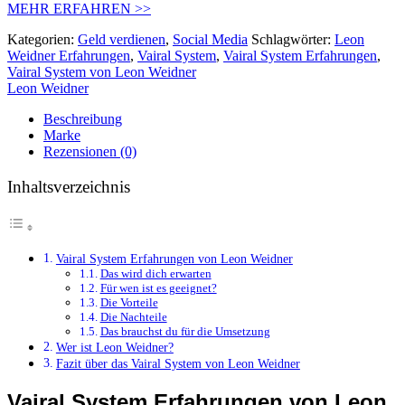
MEHR ERFAHREN >>
Kategorien:
Geld verdienen
,
Social Media
Schlagwörter:
Leon
Weidner Erfahrungen
,
Vairal System
,
Vairal System Erfahrungen
,
Vairal System von Leon Weidner
Leon Weidner
Beschreibung
Marke
Rezensionen (0)
Inhaltsverzeichnis
Vairal System Erfahrungen von Leon Weidner
Das wird dich erwarten
Für wen ist es geeignet?
Die Vorteile
Die Nachteile
Das brauchst du für die Umsetzung
Wer ist Leon Weidner?
Fazit über das Vairal System von Leon Weidner
Vairal System Erfahrungen von Leon