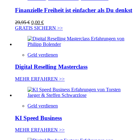
Finanzielle Freiheit ist einfacher als Du denkst
Ursprünglicher
Aktueller
29,95
€
0,00
€
Preis
Preis
GRATIS SICHERN >>
war:
ist:
29,95 €
0,00 €.
Geld verdienen
Digital Reselling Masterclass
MEHR ERFAHREN >>
Geld verdienen
KI Speed Business
MEHR ERFAHREN >>